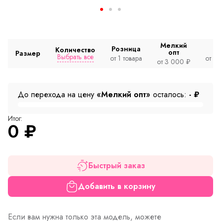
Мелкий
Розница
Количество
опт
Размер
Выбрать все
от 1 товара
от 2
от 3 000 ₽
До перехода на цену
«Мелкий опт»
осталось:
-
₽
Итог:
0
₽
Быстрый заказ
Добавить в корзину
Если вам нужна только эта модель, можете