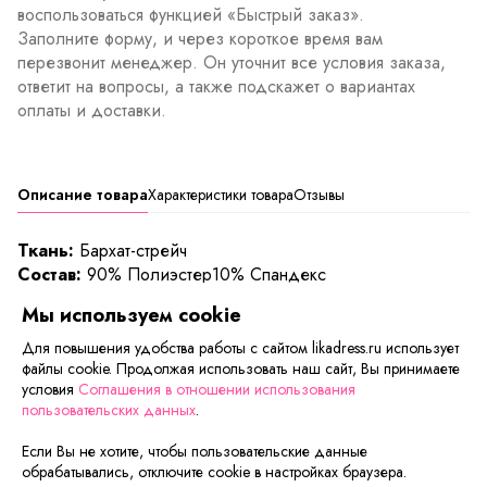
воспользоваться функцией «Быстрый заказ».
Заполните форму, и через короткое время вам
перезвонит менеджер. Он уточнит все условия заказа,
ответит на вопросы, а также подскажет о вариантах
оплаты и доставки.
Описание товара
Характеристики товара
Отзывы
Ткань:
Бархат-стрейч
Состав:
90% Полиэстер10% Спандекс
<p "="">Благородный блеск бархата, его податливость,
Мы используем cookie
мягкость и роскошь позволяют дизайнерам создавать
умопомрачительные вещи, как блуза«Веста».
Для повышения удобства работы с сайтом likadress.ru использует
файлы cookie. Продолжая использовать наш сайт, Вы принимаете
Контрастные вставки на рукавах придают модели
условия
Соглашения в отношении использования
большей лёгкости и воздушности.
пользовательских данных
.
Если Вы не хотите, чтобы пользовательские данные
Сейчас на сайте смотрят
обрабатывались, отключите cookie в настройках браузера.