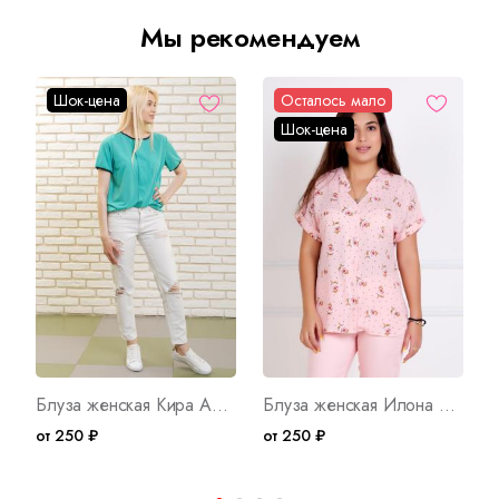
Мы рекомендуем
Шок-цена
Осталось мало
Шок-цена
Блуза женская Кира Арт. 2646
Блуза женская Илона Арт. 2372
от 250 ₽
от 250 ₽
о