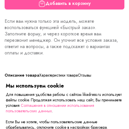
Добавить в корзину
Если вам нужна только эта модель, можете
воспользоваться функцией «Быстрый заказ».
Заполните форму, и через короткое время вам
перезвонит менеджер. Он уточнит все условия заказа,
ответит на вопросы, а также подскажет о вариантах
оплаты и доставки.
Описание товара
Характеристики товара
Отзывы
Мы используем cookie
Классические модные женские брюки Доминика.
Для повышения удобства работы с сайтом likadress.ru использует
Широкие брюки делают Ваш образ элегантным,
файлы cookie. Продолжая использовать наш сайт, Вы принимаете
визуально вытягивает силуэт. В них Вы всегда будете
условия
Соглашения в отношении использования
чувствовать себя на высоте.
пользовательских данных
.
Если Вы не хотите, чтобы пользовательские данные
Сейчас на сайте смотрят
обрабатывались, отключите cookie в настройках браузера.