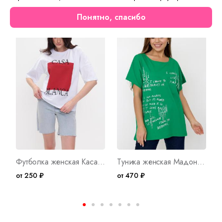
Понятно, спасибо
Шок-цена
Футболка женская Каса Бланка Арт. 9397
Туника женская Мадонна Е Арт. 9315
от 250 ₽
от 470 ₽
о