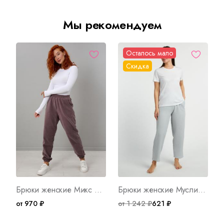
Мы рекомендуем
Осталось мало
Скидка
Брюки женские Микс Д WB Арт. 10537
Брюки женские Муслин А Арт. 8474
от 970 ₽
от 1 242 ₽
621 ₽
о