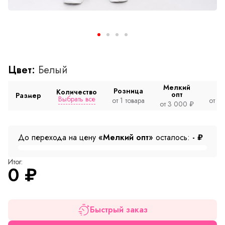
Цвет:
Белый
Мелкий
Розница
Количество
опт
Размер
Выбрать все
от 1 товара
от 2
от 3 000 ₽
До перехода на цену
«Мелкий опт»
осталось:
-
₽
Итог:
0
₽
Быстрый заказ