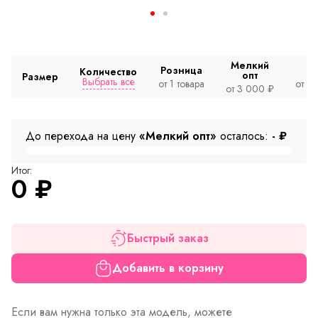
Мелкий
Розница
Количество
опт
Размер
Выбрать все
от 1 товара
от 2
от 3 000 ₽
До перехода на цену
«Мелкий опт»
осталось:
-
₽
Итог:
0
₽
Быстрый заказ
Добавить в корзину
Если вам нужна только эта модель, можете