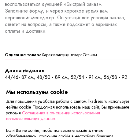
воспользоваться функцией «Быстрый заказ».
Заполните форму, и через короткое время вам
перезвонит менеджер. Он уточнит все условия заказа,
ответит на вопросы, а также подскажет о вариантах
оплаты и доставки.
Описание товара
Характеристики товара
Отзывы
Длина изделия
:
44/46- 87 см, 48/50 - 89 см, 52/54 - 91 см, 56/58 - 92
см
Мы используем cookie
Облегающие леггинсы из хлопка с добавлением
Для повышения удобства работы с сайтом likadress.ru использует
лайкры. Комфортные и приятные к телу, не стесняют
файлы cookie. Продолжая использовать наш сайт, Вы принимаете
движений. Забавный рисунок на ткани поднимает
условия
Соглашения в отношении использования
настроение.
пользовательских данных
.
Если Вы не хотите, чтобы пользовательские данные
обрабатывались, отключите cookie в настройках браузера.