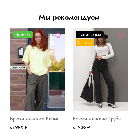
Мы рекомендуем
Новинка
Популярные
Скидка
Брюки женские Вельвет З Арт. 10549
Брюки женские Трубы Ч Арт. 9527
от 990 ₽
от 936 ₽
о