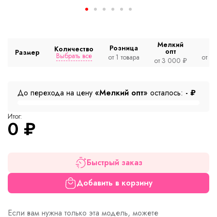
Мелкий
Розница
Количество
опт
Размер
Выбрать все
от 1 товара
от 2
от 3 000 ₽
До перехода на цену
«Мелкий опт»
осталось:
-
₽
Итог:
0
₽
Быстрый заказ
Добавить в корзину
Если вам нужна только эта модель, можете