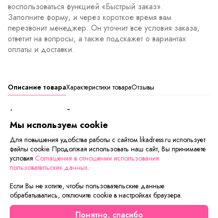
воспользоваться функцией «Быстрый заказ».
Заполните форму, и через короткое время вам
перезвонит менеджер. Он уточнит все условия заказа,
ответит на вопросы, а также подскажет о вариантах
оплаты и доставки.
Описание товара
Характеристики товара
Отзывы
Длина изделий по спинке р-р
:
48-50-98 см.,
Мы используем cookie
52-54-100 см.,
Для повышения удобства работы с сайтом likadress.ru использует
56-58-102 см.
файлы cookie. Продолжая использовать наш сайт, Вы принимаете
условия
Соглашения в отношении использования
пользовательских данных
.
Сейчас на сайте смотрят
Если Вы не хотите, чтобы пользовательские данные
обрабатывались, отключите cookie в настройках браузера.
Скидка
Осталось мало
Понятно, спасибо
Скидка