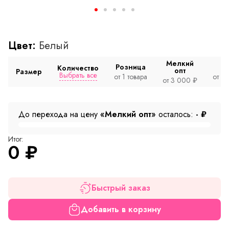
Цвет:
Белый
Мелкий
Розница
Количество
опт
Размер
Выбрать все
от 1 товара
от 2
от 3 000 ₽
До перехода на цену
«Мелкий опт»
осталось:
-
₽
Итог:
0
₽
Быстрый заказ
Добавить в корзину