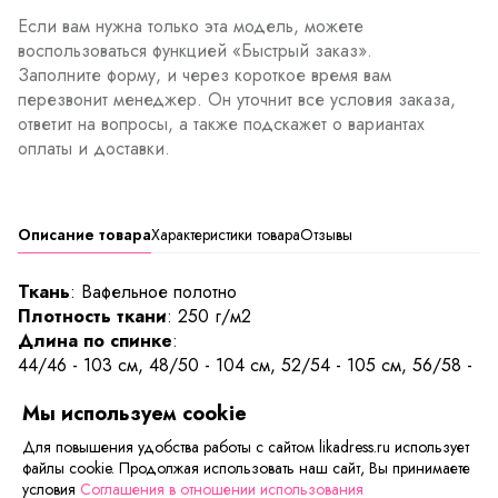
Если вам нужна только эта модель, можете
воспользоваться функцией «Быстрый заказ».
Заполните форму, и через короткое время вам
перезвонит менеджер. Он уточнит все условия заказа,
ответит на вопросы, а также подскажет о вариантах
оплаты и доставки.
Описание товара
Характеристики товара
Отзывы
Ткань
: Вафельное полотно
Плотность ткани
: 250 г/м2
Длина по спинке
:
44/46 - 103 см, 48/50 - 104 см, 52/54 - 105 см, 56/58 -
106 см
Мы используем cookie
Как приятно после ванной обернуться легким халатом,
Для повышения удобства работы с сайтом likadress.ru использует
который впитает остатки влаги и подарит ощущения
файлы cookie. Продолжая использовать наш сайт, Вы принимаете
комфорта. Модель выполнена из вафельного полотна.
условия
Соглашения в отношении использования