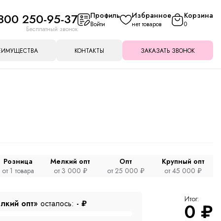
800 250-95-37
Профиль
Избранное
Корзина
Войти
нет товаров
0
Бесплатный звонок
ЕИМУЩЕСТВА
КОНТАКТЫ
ЗАКАЗАТЬ ЗВОНОК
Розница
Мелкий опт
Опт
Крупный опт
от 1 товара
от 3 000 ₽
от 25 000 ₽
от 45 000 ₽
Итог:
лкий опт»
осталось:
-
₽
0
₽