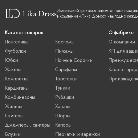
Ивановский трикотаж оптом от производит
в компании «Лика Дресс» - выгодно кажд
Каталог товаров
О фабрике
Лонгсливы
Костюмы
О компании
Футболки
Пижамы
КП для ваше
Юбки
Ночные Сорочки
Преимущест
Жакеты
Сарафаны
Каталог прод
Комплекты
Толстовки
Производств
Кардиганы
Туники
Комбинезоны
Рубашки
Жилеты
Халаты
Свитеры
Шорты
Джемперы, свитеры
Капоры
Блузки
Перчатки и варежки