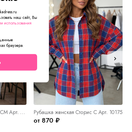
adress.ru
зовать наш сайт, Вы
ии использования
 данные
ках браузера.
о
Футболка женская Трейси СМ Арт. 10712
Рубашка женская Сторис С Арт. 10175
от 870 ₽