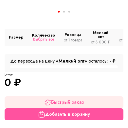
Мелкий
Розница
Количество
опт
Размер
Выбрать все
от 1 товара
от 2
от 3 000 ₽
До перехода на цену
«Мелкий опт»
осталось:
-
₽
Итог:
0
₽
Быстрый заказ
Добавить в корзину