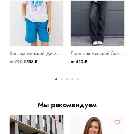
Костюм женский Диско Б Арт. 9231
Лонгслив женский Скимс А Арт. 10569
от 790 ₽
553 ₽
от 410 ₽
о
Мы рекомендуем