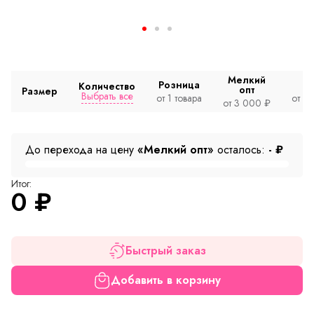
Мелкий
Розница
Количество
опт
Размер
Выбрать все
от 1 товара
от 2
от 3 000 ₽
До перехода на цену
«Мелкий опт»
осталось:
-
₽
Итог:
0
₽
Быстрый заказ
Добавить в корзину