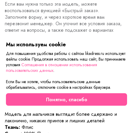
Если вам нужна только эта модель, можете
воспользоваться функцией «Быстрый заказ».
Заполните форму, и через короткое время вам
перезвонит менеджер. Он уточнит все условия заказа,
ответит на вопросы, а также подскажет о вариантах
оплаты и доставки.
Мы используем cookie
Для повышения удобства работы с сайтом likadress.ru использует
файлы cookie. Продолжая использовать наш сайт, Вы принимаете
Описание товара
Характеристики товара
Отзывы
условия
Соглашения в отношении использования
пользовательских данных
.
Толстовка Юнит – это идеальное решение для осенне-
зимнего периода. Модель выполнена в нескольких
Если Вы не хотите, чтобы пользовательские данные
обрабатывались, отключите cookie в настройках браузера.
цветовых решениях. Однотонное основание разбавлено
ненавязчивыми контрастными звездочками на груди.
Понятно, спасибо
Отделка основных деталей выполнена темно синим,
небольшие карманы помогут спрятать ручки от ветра.
Модель для мальчиков выглядит более сдержано и
лаконично, никаких принтов и лишних деталей
Ткань:
Флис