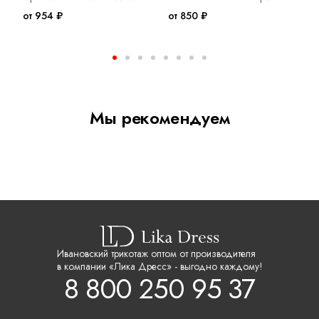
от 954 ₽
от 850 ₽
о
Мы рекомендуем
Ивановский трикотаж оптом от производителя
в компании «Лика Дресс» - выгодно каждому!
8 800 250 95 37