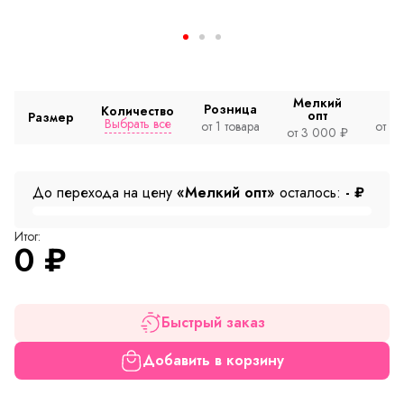
Мелкий
Розница
Количество
опт
Размер
Выбрать все
от 1 товара
от 2
от 3 000 ₽
До перехода на цену
«Мелкий опт»
осталось:
-
₽
Итог:
0
₽
Быстрый заказ
Добавить в корзину