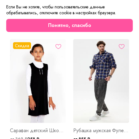
из однотонной ткани. Линия талии у начала складок
Если Вы не хотите, чтобы пользовательские данные
украшена атласными бантиками.
обрабатывались, отключите cookie в настройках браузера.
Понятно, спасибо
Сейчас на сайте смотрят
Скидка
Сарафан детский Школьный Д Арт. 3856
Рубашка мужская Фуле Д/Р Арт. 176
от 369 ₽
258 ₽
от 855 ₽
о