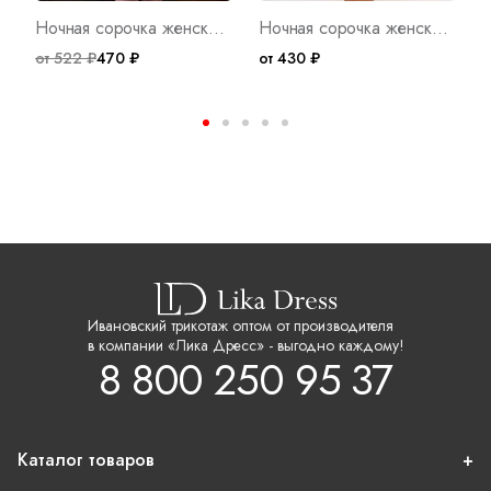
Ночная сорочка женская Созвездие А Арт. 7113
Ночная сорочка женская Лав Арт. 10305
от 522 ₽
470 ₽
от 430 ₽
о
Ивановский трикотаж оптом от производителя
в компании «Лика Дресс» - выгодно каждому!
8 800 250 95 37
Каталог товаров