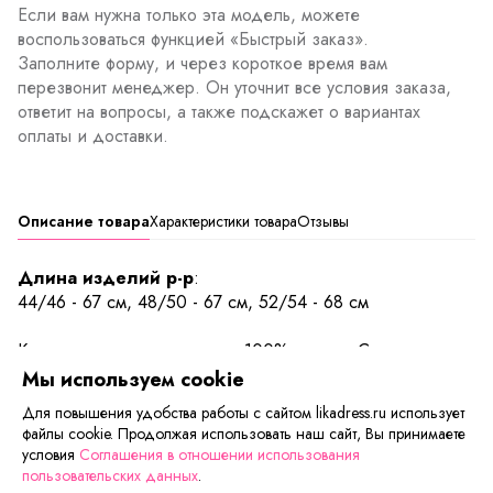
Если вам нужна только эта модель, можете
воспользоваться функцией «Быстрый заказ».
Заполните форму, и через короткое время вам
перезвонит менеджер. Он уточнит все условия заказа,
ответит на вопросы, а также подскажет о вариантах
оплаты и доставки.
Описание товара
Характеристики товара
Отзывы
Длина изделий р-р
:
44/46 - 67 см, 48/50 - 67 см, 52/54 - 68 см
Красивая ночная сорочка из 100% хлопка. Силуэт
приталенный, к низу расширяется благодаря складкам.
Мы используем cookie
Сорочка на широких бретелях с глубоким вырезом
Для повышения удобства работы с сайтом likadress.ru использует
горловины спереди и на спинке. В такой сорочке вам
файлы cookie. Продолжая использовать наш сайт, Вы принимаете
будет по-настоящему комфортно. Весь образ сдержан с
условия
Соглашения в отношении использования
узорным огуречным рисунком, лишь складки выполнены
пользовательских данных
.