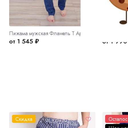
Пижама мужская Фланель Т Арт. 7720
Плед вязан
от 1 545 ₽
от 1 990
Скидка
Осталос