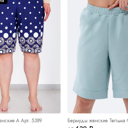
на
нские А Арт. 5389
Бермуды женские Тельма 