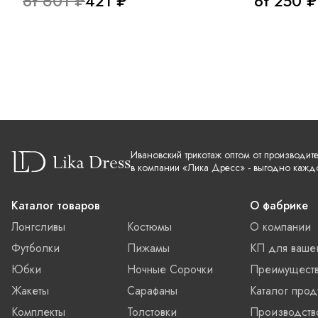
от 601 ₽
421 ₽
от 250 ₽
Ивановский трикотаж оптом от производит
в компании «Лика Дресс» - выгодно кажд
Каталог товаров
О фабрике
Лонгсливы
Костюмы
О компании
Футболки
Пижамы
КП для ваше
Юбки
Ночные Сорочки
Преимущест
Жакеты
Сарафаны
Каталог прод
Комплекты
Толстовки
Производств