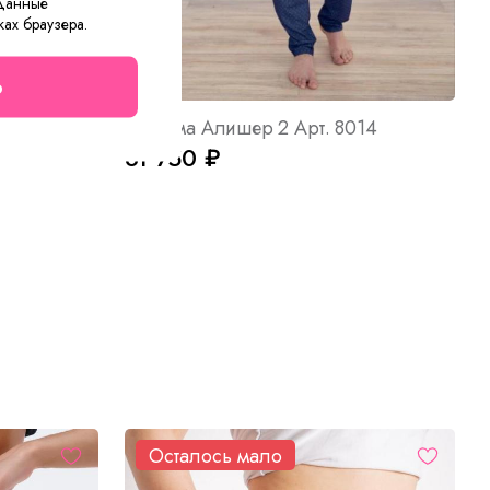
 данные
ках браузера.
о
Пижама мужская Комфорт Б Арт. 5549
Пижама Алишер 2 Арт. 8014
от 750 ₽
Осталось мало