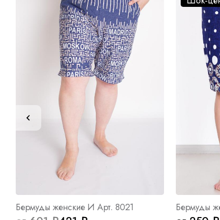
Шок-це
Бермуды женские И Арт. 8021
Бермуды же