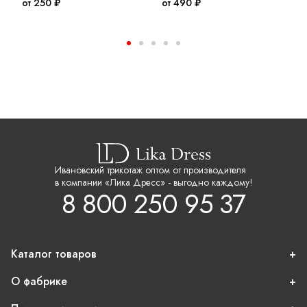
от 250 ₽
от 490 ₽
о
Ивановский трикотаж оптом от производителя
в компании «Лика Дресс» - выгодно каждому!
8 800 250 95 37
Каталог товаров
О фабрике