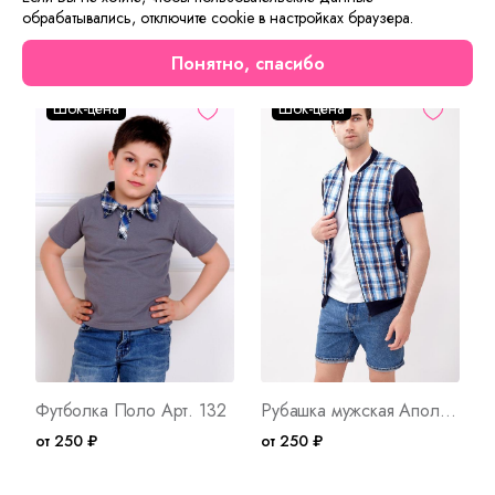
обрабатывались, отключите cookie в настройках браузера.
Сейчас на сайте смотрят
Понятно, спасибо
Шок-цена
Шок-цена
Футболка Поло Арт. 132
Рубашка мужская Аполлон Арт. 1577
от 250 ₽
от 250 ₽
о