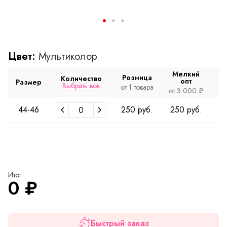
Цвет:
Мультиколор
Мелкий
Розница
Количество
опт
Размер
Выбрать все
от 1 товара
от
от 3 000 ₽
44-46
250 руб.
250 руб.
2
Итог:
0
₽
Быстрый заказ