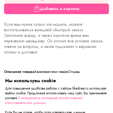
Добавить в корзину
Если вам нужна только эта модель, можете
воспользоваться функцией «Быстрый заказ».
Заполните форму, и через короткое время вам
перезвонит менеджер. Он уточнит все условия заказа,
ответит на вопросы, а также подскажет о вариантах
оплаты и доставки.
Описание товара
Характеристики товара
Отзывы
Мы используем cookie
Красивые контрастные шорты с идеальной посадкой по
Для повышения удобства работы с сайтом likadress.ru использует
фигуре. Сочетаются с летними майками, футболками и
файлы cookie. Продолжая использовать наш сайт, Вы принимаете
топами. Можно заниматься спортом, ходить в шортах
условия
Соглашения в отношении использования
дома и на прогулки. Удобные, практичные шорты на
пользовательских данных
.
каждый день.
Если Вы не хотите, чтобы пользовательские данные