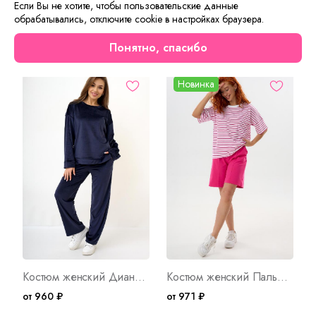
Если Вы не хотите, чтобы пользовательские данные
обрабатывались, отключите cookie в настройках браузера.
Сейчас на сайте смотрят
Понятно, спасибо
Новинка
Костюм женский Диана А Д/Р Арт. 10331
Костюм женский Пальмира М Арт. 10407
от 960 ₽
от 971 ₽
о