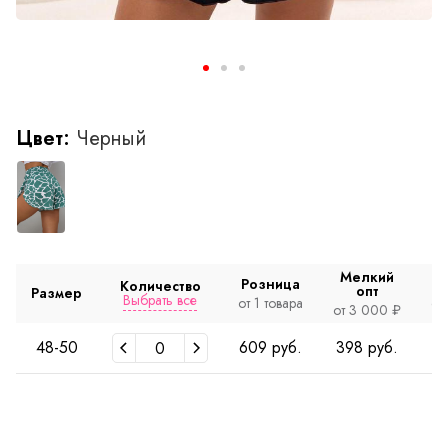
Цвет:
Черный
Мелкий
Розница
Количество
опт
Размер
Выбрать все
от 1 товара
от
от 3 000 ₽
48-50
609 руб.
398 руб.
3