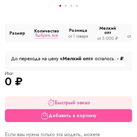
Мелкий
Розница
Количество
опт
Размер
Выбрать все
от 1 товара
от 2
от 3 000 ₽
До перехода на цену
«Мелкий опт»
осталось:
-
₽
Итог:
0
₽
Быстрый заказ
Добавить в корзину
Если вам нужна только эта модель, можете