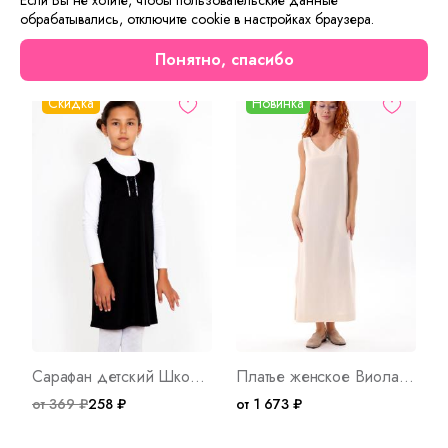
обрабатывались, отключите cookie в настройках браузера.
Сейчас на сайте смотрят
Понятно, спасибо
Скидка
Новинка
Сарафан детский Школьный Д Арт. 3856
Платье женское Виола К Арт. 10718
от 369 ₽
258 ₽
от 1 673 ₽
о