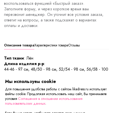
воспользоваться функцией «Быстрый заказ».
Заполните форму, и через короткое время вам
перезвонит менеджер. Он уточнит все условия заказа,
ответит на вопросы, а также подскажет о вариантах
оплаты и доставки.
Описание товара
Характеристики товара
Отзывы
Тип ткани
: Лён
Длина изделия р-р
:
44-46 - 97 см, 48/50 - 98 см, 52/54 - 98 см, 56/58 - 100
см
Мы используем cookie
В платье «Янтарь» вы сможете чувствовать себя легко и
Для повышения удобства работы с сайтом likadress.ru использует
комфортно. Нежное льняное платье прямого силуэта с
файлы cookie. Продолжая использовать наш сайт, Вы принимаете
рельефами на полочке и спинке. Горловой вырез –
условия
Соглашения в отношении использования
круглый, втачной короткий рукав. Красиво представлен
пользовательских данных
.
вырез на кокетке спинки с декоративной брошью.
Если Вы не хотите, чтобы пользовательские данные