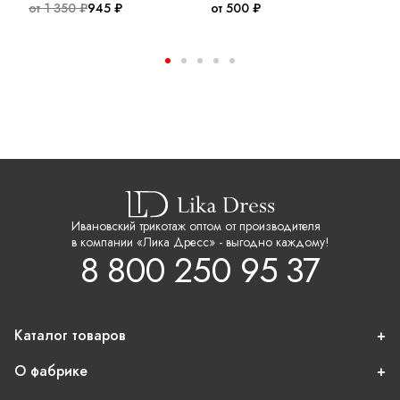
от 1 350 ₽
945 ₽
от 500 ₽
о
Ивановский трикотаж оптом от производителя
в компании «Лика Дресс» - выгодно каждому!
8 800 250 95 37
Каталог товаров
О фабрике