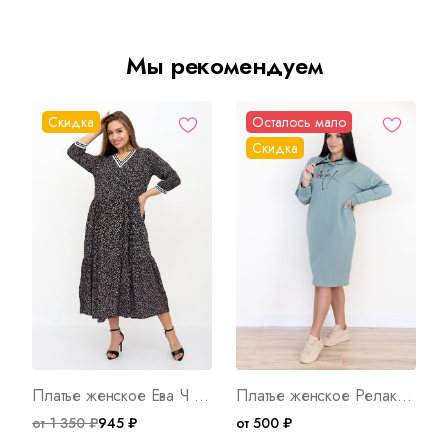
Мы рекомендуем
Скидка
Осталось мало
Скидка
Платье женское Ева Ч Арт. 9374
Платье женское Релакс М Арт. 7649
от 1 350 ₽
945 ₽
от 500 ₽
о