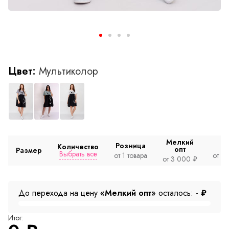
Цвет:
Мультиколор
Мелкий
Розница
Количество
опт
Размер
Выбрать все
от 1 товара
от 2
от 3 000 ₽
До перехода на цену
«Мелкий опт»
осталось:
-
₽
Итог: