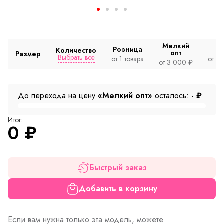
Мелкий
Розница
Количество
опт
Размер
Выбрать все
от 1 товара
от 2
от 3 000 ₽
До перехода на цену
«Мелкий опт»
осталось:
-
₽
Итог:
0
₽
Быстрый заказ
Добавить в корзину
Если вам нужна только эта модель, можете