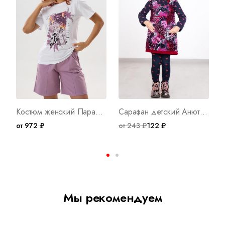
Костюм женский Парадиз Л Арт. 8271
Сарафан детский Анюта Арт. 2350
от 972 ₽
от 243 ₽
122 ₽
о
Мы рекомендуем