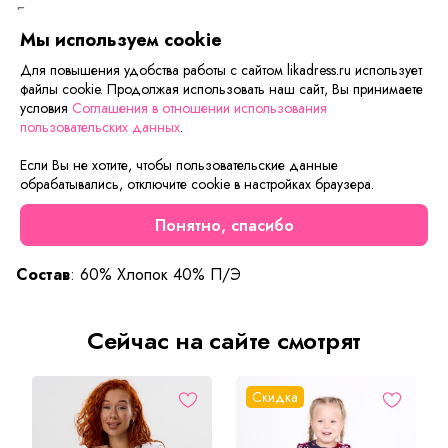
Если вам нужна только эта модель, можете
воспользоваться функцией «Быстрый заказ».
Мы используем cookie
Заполните форму, и через короткое время вам
Для повышения удобства работы с сайтом likadress.ru использует
перезвонит менеджер. Он уточнит все условия заказа,
файлы cookie. Продолжая использовать наш сайт, Вы принимаете
ответит на вопросы, а также подскажет о вариантах
условия
Соглашения в отношении использования
оплаты и доставки.
пользовательских данных
.
Если Вы не хотите, чтобы пользовательские данные
обрабатывались, отключите cookie в настройках браузера.
Описание товара
Характеристики товара
Отзывы
Понятно, спасибо
Ткань
: Кулир
Состав
: 60% Хлопок 40% П/Э
Сейчас на сайте смотрят
Скидка