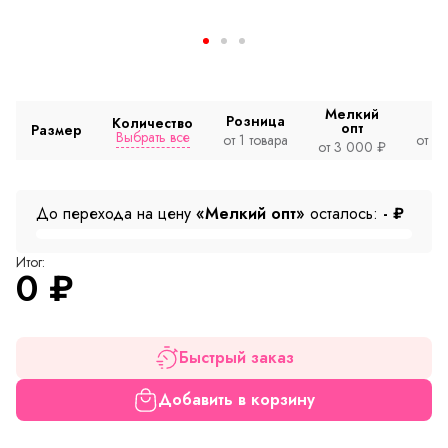
Мелкий
Розница
Количество
опт
Размер
Выбрать все
от 1 товара
от 2
от 3 000 ₽
До перехода на цену
«Мелкий опт»
осталось:
-
₽
Итог:
0
₽
Быстрый заказ
Добавить в корзину