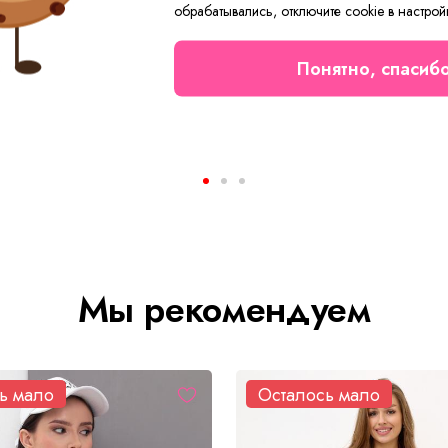
обрабатывались, отключите cookie в настрой
Понятно, спасиб
Пижама женская Свирель Л Арт. 10399
Пижама женская Аврора В
от 990 ₽
792 ₽
Мы рекомендуем
ь мало
Осталось мало