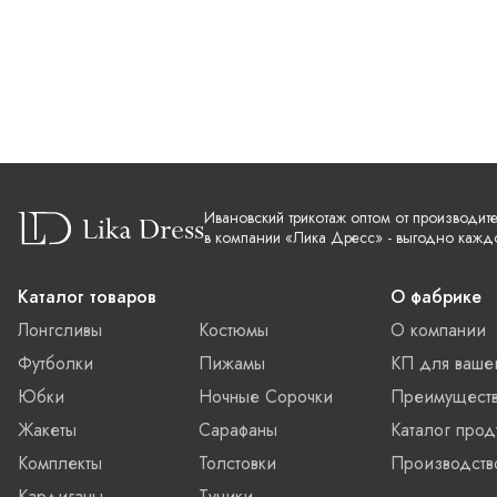
Ивановский трикотаж оптом от производит
в компании «Лика Дресс» - выгодно кажд
Каталог товаров
О фабрике
Лонгсливы
Костюмы
О компании
Футболки
Пижамы
КП для ваше
Юбки
Ночные Сорочки
Преимущест
Жакеты
Сарафаны
Каталог прод
Комплекты
Толстовки
Производств
Кардиганы
Туники