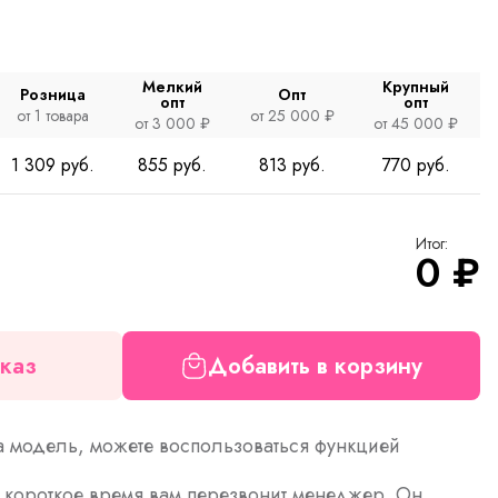
Мелкий
Крупный
Розница
Опт
опт
опт
от 1 товара
от 25 000 ₽
от 3 000 ₽
от 45 000 ₽
1 309 руб.
855 руб.
813 руб.
770 руб.
Итог:
0
₽
каз
Добавить в корзину
а модель, можете воспользоваться функцией
з короткое время вам перезвонит менеджер. Он