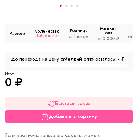
Мелкий
Розница
Количество
опт
Размер
Выбрать все
от 1 товара
от 2
от 3 000 ₽
До перехода на цену
«Мелкий опт»
осталось:
-
₽
Итог:
0
₽
Быстрый заказ
Добавить в корзину
Если вам нужна только эта модель, можете