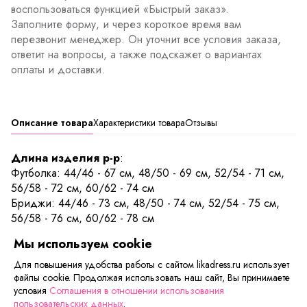
воспользоваться функцией «Быстрый заказ».
Заполните форму, и через короткое время вам
перезвонит менеджер. Он уточнит все условия заказа,
ответит на вопросы, а также подскажет о вариантах
оплаты и доставки.
Описание товара
Характеристики товара
Отзывы
Длина изделия р-р
:
Футболка: 44/46 - 67 см, 48/50 - 69 см, 52/54 - 71 см,
56/58 - 72 см, 60/62 - 74 см
Бриджи: 44/46 - 73 см, 48/50 - 74 см, 52/54 - 75 см,
56/58 - 76 см, 60/62 - 78 см
Мы используем cookie
Изысканный принт из прекрасных узоров на нежно
молочном фоне, утонченная волнообразная обработка
Для повышения удобства работы с сайтом likadress.ru использует
файлы cookie. Продолжая использовать наш сайт, Вы принимаете
края, и атласная лента с бантом в уровне лифа заставят
условия
Соглашения в отношении использования
мечтать об этой пижаме любую романтичную женщину.
пользовательских данных
.