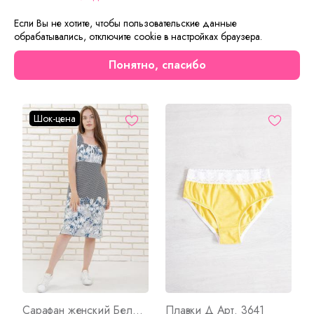
Удлиненная блуза свободного кроя и капри,
прикрывающие колени – подарят тепло прохладной
Если Вы не хотите, чтобы пользовательские данные
ночью.
обрабатывались, отключите cookie в настройках браузера.
Понятно, спасибо
Сейчас на сайте смотрят
Шок-цена
Сарафан женский Белла Арт. 3559
Плавки Д Арт. 3641