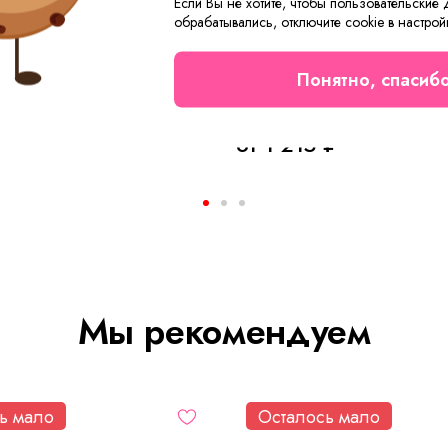
Если Вы не хотите, чтобы пользовательские
обрабатывались, отключите cookie в настрой
Понятно, спасиб
ская Мадонна А Арт. 8784
Платье женское Вивьен К 
от 1 215 ₽
Мы рекомендуем
ь мало
Осталось мало