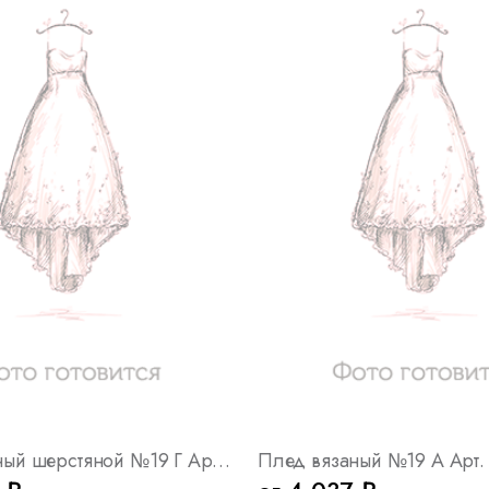
Плед вязаный шерстяной №19 Г Арт. 8088
Плед вязаный №19 А Арт.