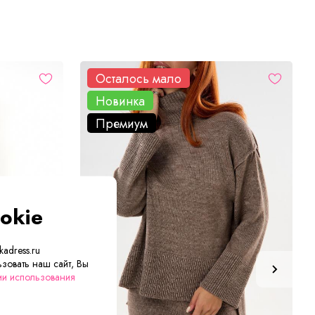
Осталось мало
Новинка
Премиум
okie
adress.ru
зовать наш сайт, Вы
ии использования