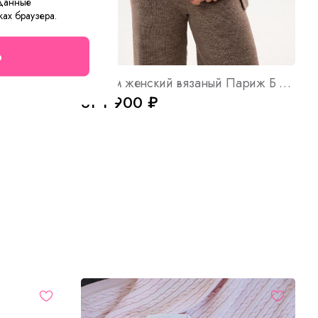
 данные
ках браузера.
о
Арт. 10240
Костюм женский вязаный Париж Б Арт. 10458
от 1 900 ₽