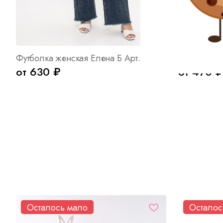
Футболка женская Елена Б Арт. 10079
Туника жен
от 630 ₽
от 470 ₽
Осталось мало
Осталос