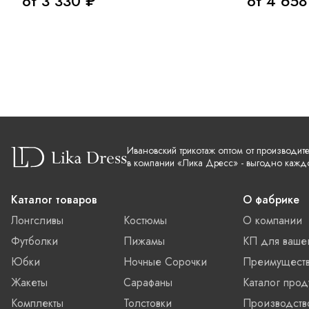
от 3 330 ₽
от 4 658
Ивановский трикотаж оптом от производит
в компании «Лика Дресс» - выгодно кажд
Каталог товаров
О фабрике
Лонгсливы
Костюмы
О компании
Футболки
Пижамы
КП для ваше
Юбки
Ночные Сорочки
Преимущест
Жакеты
Сарафаны
Каталог прод
Комплекты
Толстовки
Производств