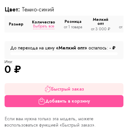
Цвет:
Темно-синий
Мелкий
Розница
Количество
опт
Размер
Выбрать все
от 1 товара
от 2
от 3 000 ₽
До перехода на цену
«Мелкий опт»
осталось:
-
₽
Итог:
0
₽
Быстрый заказ
Добавить в корзину
Если вам нужна только эта модель, можете
воспользоваться функцией «Быстрый заказ».