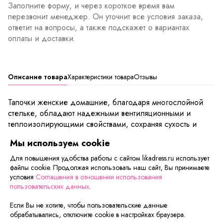
Заполните форму, и через короткое время вам
перезвонит менеджер. Он уточнит все условия заказа,
ответит на вопросы, а также подскажет о вариантах
оплаты и доставки.
Описание товара
Характеристики товара
Отзывы
Тапочки женские домашние, благодаря многослойной
стельке, обладают надежными вентиляционными и
теплоизолирующими свойствами, сохраняя сухость и
комфорт при носке. Легкая подошва, выполненная из
Мы используем cookie
экологического материала ЭВА, отлично амортизируется
при ходьбе, вследствие чего ноги меньше устают.
Для повышения удобства работы с сайтом likadress.ru использует
Именно поэтому являются неотъемлемой частью
файлы cookie. Продолжая использовать наш сайт, Вы принимаете
условия
Соглашения в отношении использования
женского гардероба. Обувь на каждый день
пользовательских данных
.
Если Вы не хотите, чтобы пользовательские данные
Сейчас на сайте смотрят
обрабатывались, отключите cookie в настройках браузера.