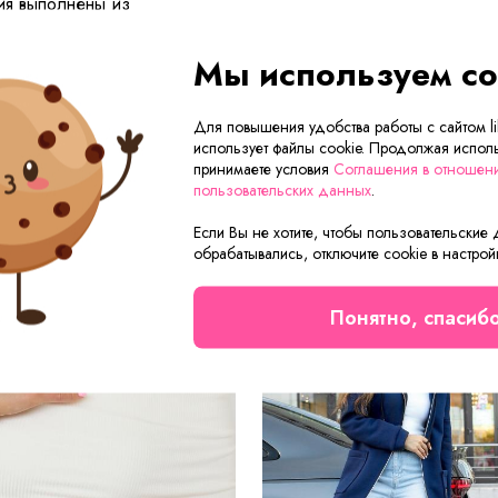
ия выполнены из
Мы используем co
Для повышения удобства работы с сайтом lik
Сейчас на сайте смотрят
использует файлы cookie. Продолжая исполь
принимаете условия
Соглашения в отношен
пользовательских данных
.
Если Вы не хотите, чтобы пользовательские
Осталось мало
обрабатывались, отключите cookie в настрой
Скидка
Понятно, спасиб