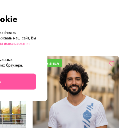
okie
adress.ru
зовать наш сайт, Вы
ии использования
 данные
Новинка
ках браузера.
о