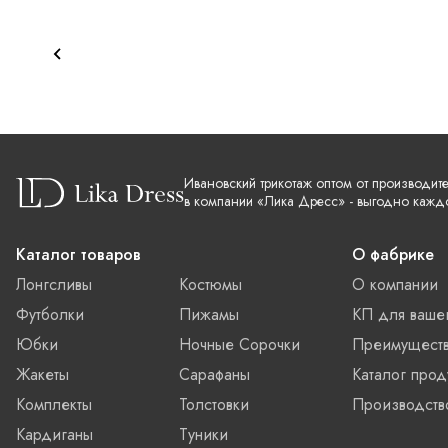
Ивановский трикотаж оптом от производит
в компании «Лика Дресс» - выгодно кажд
Каталог товаров
О фабрике
Лонгсливы
Костюмы
О компании
Футболки
Пижамы
КП для ваше
Юбки
Ночные Сорочки
Преимущест
Жакеты
Сарафаны
Каталог прод
Комплекты
Толстовки
Производств
Кардиганы
Туники