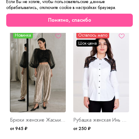
Если Вы не хотите, чтобы пользовательские данные
обрабатывались, отключите cookie в настройках браузера.
Сейчас на сайте смотрят
Понятно, спасибо
Новинка
Осталось мало
Шок-цена
Брюки женские Жасмин Арт. 10763
Рубашка женская Инь Арт. 1067
от 945 ₽
от 250 ₽
о