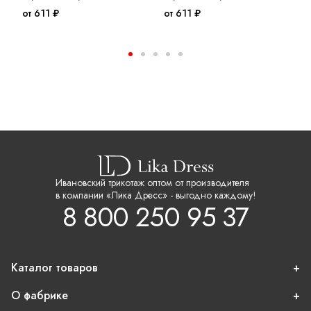
от 611 ₽
от 611 ₽
о
Ивановский трикотаж оптом от производителя
в компании «Лика Дресс» - выгодно каждому!
8 800 250 95 37
Каталог товаров
О фабрике