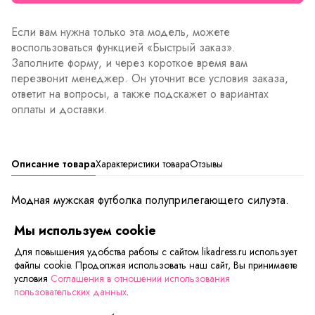
Если вам нужна только эта модель, можете
воспользоваться функцией «Быстрый заказ».
Заполните форму, и через короткое время вам
перезвонит менеджер. Он уточнит все условия заказа,
ответит на вопросы, а также подскажет о вариантах
оплаты и доставки.
Описание товара
Характеристики товара
Отзывы
Модная мужская футболка полуприлегающего силуэта.
Втачной короткий рукав. Круглый горловой вырез с
Мы используем cookie
функциональными клепками по планке. Футболка белого
цвета с рисунком на ткани, горловой вырез и кокетка
Для повышения удобства работы с сайтом likadress.ru использует
выполнены в черном цвете.
файлы cookie. Продолжая использовать наш сайт, Вы принимаете
Длина изделия:
условия
Соглашения в отношении использования
пользовательских данных
.
44/46 - 69 см, 48/50 - 70 см, 52/54 - 73 см, 56/58 - 74
см