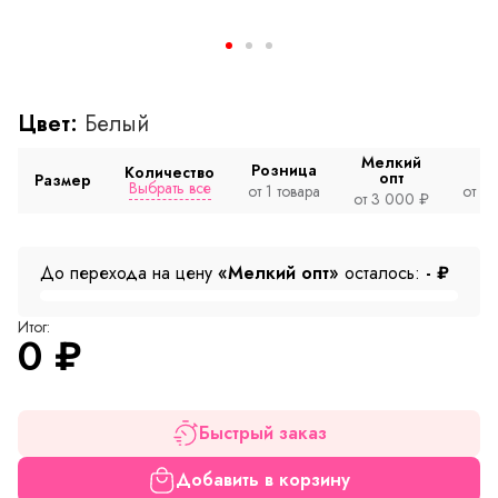
Цвет:
Белый
Мелкий
Розница
Количество
опт
Размер
Выбрать все
от 1 товара
от 2
от 3 000 ₽
До перехода на цену
«Мелкий опт»
осталось:
-
₽
Итог:
0
₽
Быстрый заказ
Добавить в корзину