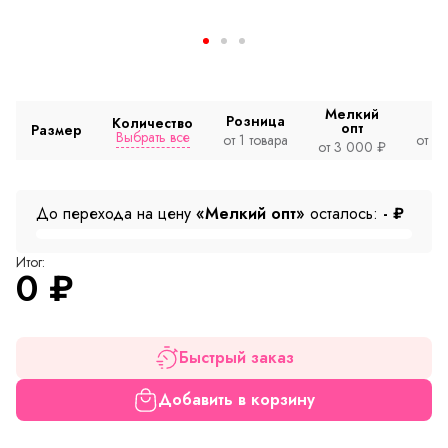
Мелкий
Розница
Количество
опт
Размер
Выбрать все
от 1 товара
от 2
от 3 000 ₽
До перехода на цену
«Мелкий опт»
осталось:
-
₽
Итог:
0
₽
Быстрый заказ
Добавить в корзину