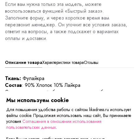
Если вам нужна только эта модель, можете
воспользоваться функцией «Быстрый заказ».
Заполните форму, и через короткое время вам
перезвонит менеджер. Он уточнит все условия заказа,
ответит на вопросы, а также подскажет о вариантах
оплаты и доставки.
Описание товара
Характеристики товара
Отзывы
Ткань:
Фулайкра
Состав
: 90% Хлопок 10% Лайкра
Стильная мужская футболка из хлопка с добавлением
лайкры. Полочка скомбинирована из двух разных цветов.
Мы используем cookie
Горловой вырез круглый, рукав короткий. Прекрасная
Для повышения удобства работы с сайтом likadress.ru использует
футболка для дома и повседневного ношения.
файлы cookie. Продолжая использовать наш сайт, Вы принимаете
Длина изделия:
условия
Соглашения в отношении использования
48/50 - 65 см, 52/54 - 69 см, 56/58 - 70 см, 60/62 - 73
пользовательских данных
.
см
Если Вы не хотите, чтобы пользовательские данные