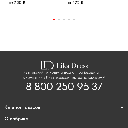
от 720 ₽
от 472 ₽
о
Ивановский трикотаж оптом от производителя
в компании «Лика Дресс» - выгодно каждому!
8 800 250 95 37
Каталог товаров
О фабрике