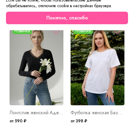
обрабатывались, отключите cookie в настройках браузера.
Сейчас на сайте смотрят
Понятно, спасибо
Новинка
Новинка
Лонгслив женский Адель Ч Арт. 10691
Футболка женская Базовая Арт. 7426
от 590 ₽
от 398 ₽
о