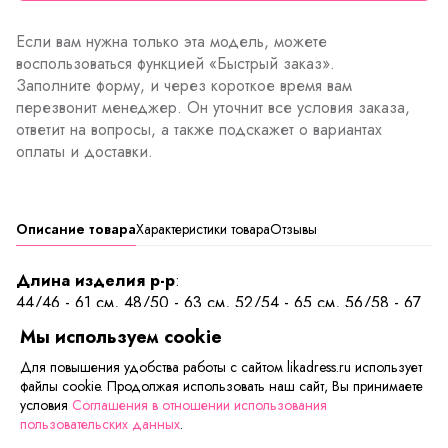
Если вам нужна только эта модель, можете
воспользоваться функцией «Быстрый заказ».
Заполните форму, и через короткое время вам
перезвонит менеджер. Он уточнит все условия заказа,
ответит на вопросы, а также подскажет о вариантах
оплаты и доставки.
Описание товара
Характеристики товара
Отзывы
Длина изделия р-р
:
44/46 - 61 см, 48/50 - 63 см, 52/54 - 65 см, 56/58 - 67
см
Мы используем cookie
Для повышения удобства работы с сайтом likadress.ru использует
Лёгкая и красивая майка на тонких бретелях, свободного
файлы cookie. Продолжая использовать наш сайт, Вы принимаете
кроя. Бретели и горловой вырез украшены тонким
условия
Соглашения в отношении использования
кружевом, в сочетании оттенков рисунка на ткани.
пользовательских данных
.
Отличная майка прекрасно подойдёт как для отдыха, так