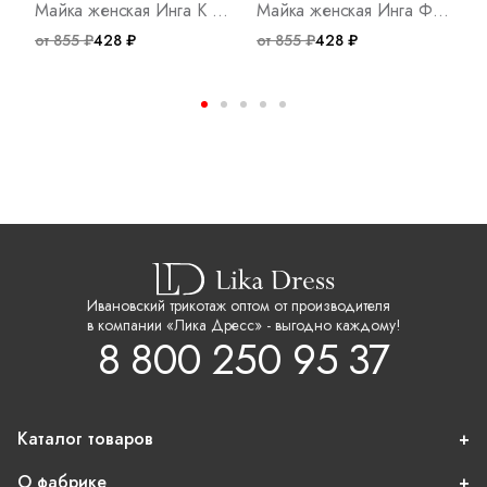
Майка женская Инга К Арт. 8728
Майка женская Инга Ф Арт. 8787
от 855 ₽
428 ₽
от 855 ₽
428 ₽
о
Ивановский трикотаж оптом от производителя
в компании «Лика Дресс» - выгодно каждому!
8 800 250 95 37
Каталог товаров
О фабрике