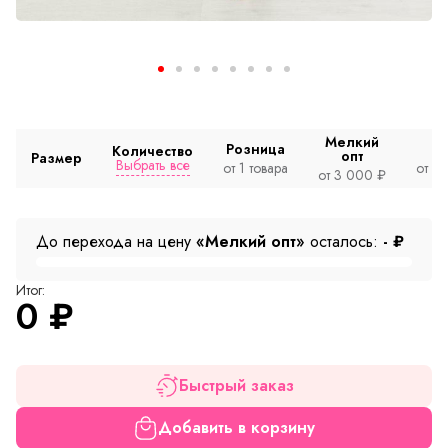
Мелкий
Розница
Количество
опт
Размер
Выбрать все
от 1 товара
от 2
от 3 000 ₽
До перехода на цену
«Мелкий опт»
осталось:
-
₽
Итог:
0
₽
Быстрый заказ
Добавить в корзину