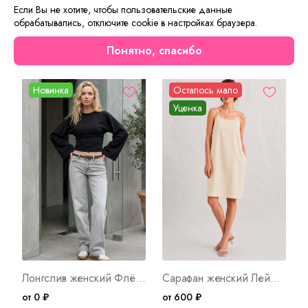
и для дома.
Если Вы не хотите, чтобы пользовательские данные
обрабатывались, отключите cookie в настройках браузера.
Сейчас на сайте смотрят
Понятно, спасибо
Новинка
Осталось мало
Уценка
Лонгслив женский Флёр Ч Арт. 10672
Сарафан женский Лейла 2 Арт. 10758
от 0 ₽
от 600 ₽
о