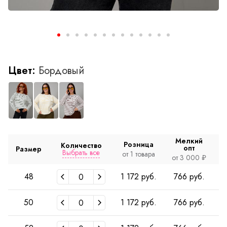
Цвет:
Бордовый
Мелкий
Розница
Количество
опт
Размер
Выбрать все
от 1 товара
о
от 3 000 ₽
48
1 172 руб.
766 руб.
50
1 172 руб.
766 руб.