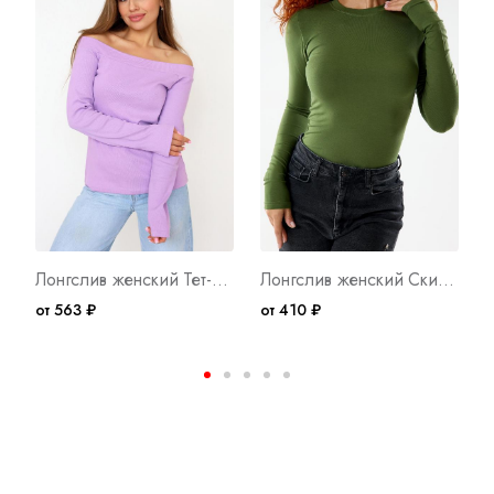
Лонгслив женский Тет-а-Тет Л Арт. 10091
Лонгслив женский Скимс З Арт. 10616
от 563 ₽
от 410 ₽
о