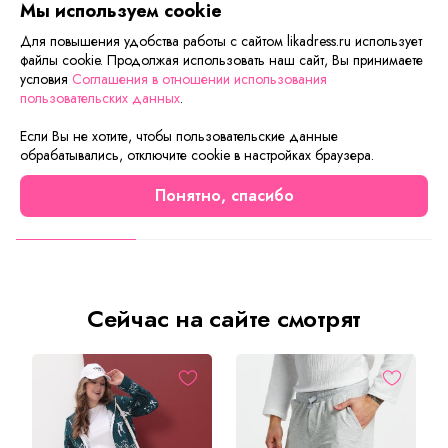
Мы используем cookie
Если вам нужна только эта модель, можете
Для повышения удобства работы с сайтом likadress.ru использует
воспользоваться функцией «Быстрый заказ».
файлы cookie. Продолжая использовать наш сайт, Вы принимаете
Заполните форму, и через короткое время вам
условия
Соглашения в отношении использования
пользовательских данных
.
перезвонит менеджер. Он уточнит все условия заказа,
ответит на вопросы, а также подскажет о вариантах
Если Вы не хотите, чтобы пользовательские данные
оплаты и доставки.
обрабатывались, отключите cookie в настройках браузера.
Понятно, спасибо
Описание товара
Характеристики товара
Отзывы
Сейчас на сайте смотрят