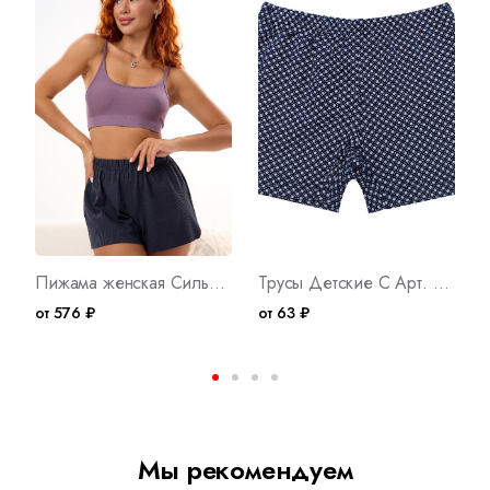
Пижама женская Сильфида Л Арт. 10498
Трусы Детские С Арт. 7395
от 576 ₽
от 63 ₽
о
Мы рекомендуем