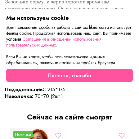
Заполните форму, и через короткое время вам
перезвонит менеджер. Он уточнит все условия заказа,
ответит на вопросы, а также подскажет о вариантах
Мы используем cookie
оплаты и доставки.
Для повышения удобства работы с сайтом likadress.ru использует
файлы cookie. Продолжая использовать наш сайт, Вы принимаете
условия
Соглашения в отношении использования
пользовательских данных
.
Описание товара
Характеристики товара
Отзывы
Если Вы не хотите, чтобы пользовательские данные
Ткань:
Бязь
обрабатывались, отключите cookie в настройках браузера.
Состав:
100%Хлопок
Понятно, спасибо
Простыня:
220*195
Плотность:
125 г/м
Пододеяльник::
215*175
Наволочка:
70*70 (2шт.)
Сейчас на сайте смотрят
Новинка