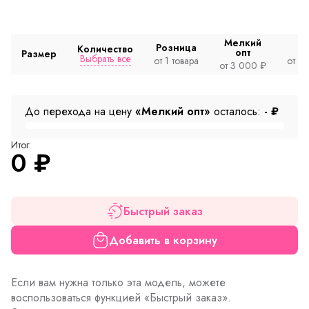
Мелкий
Розница
Количество
опт
Размер
Выбрать все
от 1 товара
от 2
от 3 000 ₽
До перехода на цену
«Мелкий опт»
осталось:
-
₽
Итог:
0
₽
Быстрый заказ
Добавить в корзину
Если вам нужна только эта модель, можете
воспользоваться функцией «Быстрый заказ».