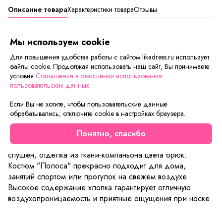
Описание товара
Характеристики товара
Отзывы
Представляем вашему вниманию новинку - костюм
Мы используем cookie
"Полоса". Модель представляет собой комфортное и
стильное решение для женщин, предпочитающих
Для повышения удобства работы с сайтом likadress.ru использует
файлы cookie. Продолжая использовать наш сайт, Вы принимаете
комфорт и удобство в повседневной одежде. Мягкий
условия
Соглашения в отношении использования
трикотаж обеспечивает идеальную посадку, комфорт и
пользовательских данных
.
легкость ношения. Свитшот - тельняшка и однотонные
брюки создают гармоничный образ, подчеркивая
Если Вы не хотите, чтобы пользовательские данные
фигуру. Брюки прямого кроя, с боковыми карманами,
обрабатывались, отключите cookie в настройках браузера.
резинкой на талии и боковой вставкой ввиде лампаса из
этой же ткани, что зрительно вытягивает силуэт и выгодно
Понятно, спасибо
усложняет образ. Свитшот свободного кроя, рукав
спущен, отделка из ткани-компаньона цвета брюк.
Костюм "Полоса" прекрасно подходит для дома,
занятий спортом или прогулок на свежем воздухе.
Высокое содержание хлопка гарантирует отличную
воздухопроницаемость и приятные ощущения при носке.