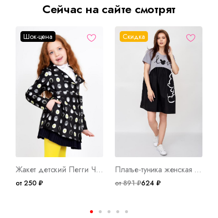
Сейчас на сайте смотрят
Шок-цена
Скидка
Жакет детский Пегги Ч Арт. 7422
Платье-туника женская Микки Маус А Арт. 8375
от 250 ₽
от 891 ₽
624 ₽
о