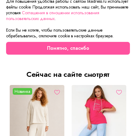
комплекте костюма куртка с капюшоном и свободные
Для повышения удобства работы с сайтом likadress.ru использует
файлы cookie. Продолжая использовать наш сайт, Вы принимаете
прямые брюки. Куртка прямого кроя до середины бедра.
условия
Соглашения в отношении использования
Рукав длинный на манжетах. Полочка выполнена
пользовательских данных
.
оригинальным образом комбинацией тканей, застёжка на
молнии. Куртка с удобными карманами. Брюки на
Если Вы не хотите, чтобы пользовательские данные
поясной резинке, выполнены из однотонного цвета.
обрабатывались, отключите cookie в настройках браузера.
Модель костюма свободного покроя, не сковывает
движений. Такой костюм прекрасно подойдёт как для
Понятно, спасибо
спорта, так и для отдыха.
Сейчас на сайте смотрят
Новинка