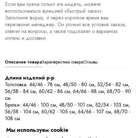
Если вам нужна только эта модель, можете
воспользоваться функцией «Быстрый заказ».
Заполните форму, и через короткое время вам
перезвонит менеджер. Он уточнит все условия заказа,
ответит на вопросы, а также подскажет о вариантах
оплаты и доставки.
Описание товара
Характеристики товара
Отзывы
Длина изделий р-р
:
Толстовка: 44/46 - 78 см, 48/50 - 80 см, 52/54 - 82 см,
56/58 - 84 см, 60/62 - 86 см, 64/66 - 88 см, 68/70 - 90
см
Брюки: 44/46 - 100 см, 48/50 - 101 см, 52/54 - 103 см,
56/58 - 104 см, 60/62 - 105 см, 64/66 - 107 см, 68/70 -
108 см
Мы используем cookie
Спортивный женский костюм из хлопкового трикотажа. В