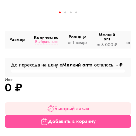
Мелкий
Розница
Количество
опт
Размер
Выбрать все
от 1 товара
от 2
от 3 000 ₽
До перехода на цену
«Мелкий опт»
осталось:
-
₽
Итог:
0
₽
Быстрый заказ
Добавить в корзину