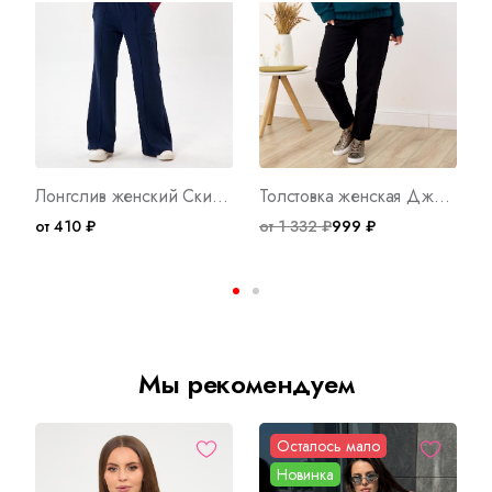
Лонгслив женский Скимс Б Арт. 10773
Толстовка женская Джой Х Арт. 9907
от 410 ₽
от 1 332 ₽
999 ₽
о
Мы рекомендуем
Осталось мало
Новинка