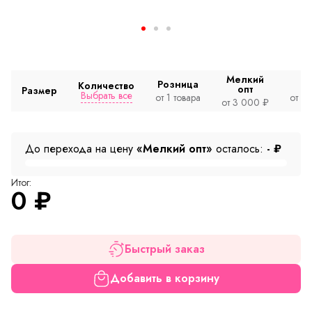
Мелкий
Розница
Количество
опт
Размер
Выбрать все
от 1 товара
от 2
от 3 000 ₽
До перехода на цену
«Мелкий опт»
осталось:
-
₽
Итог:
0
₽
Быстрый заказ
Добавить в корзину