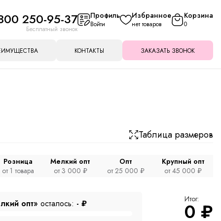
800 250-95-37
Профиль
Избранное
Корзина
Войти
нет товаров
0
Бесплатный звонок
ЕИМУЩЕСТВА
КОНТАКТЫ
ЗАКАЗАТЬ ЗВОНОК
Таблица размеров
Розница
Мелкий опт
Опт
Крупный опт
от 1 товара
от 3 000 ₽
от 25 000 ₽
от 45 000 ₽
Итог:
лкий опт»
осталось:
-
₽
0
₽