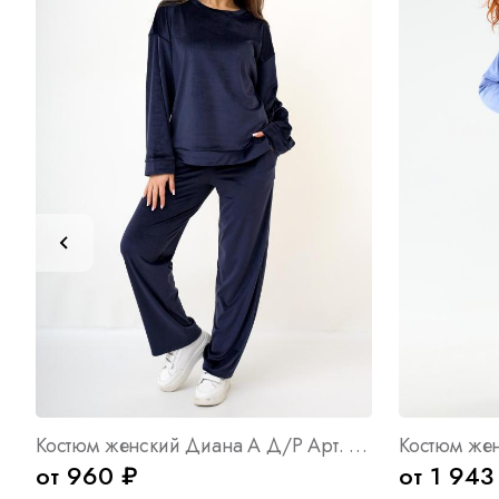
Костюм женский Диана А Д/Р Арт. 10331
Костюм жен
от 960 ₽
от 1 943