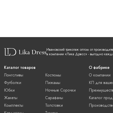
Ивановский трикотаж оптом от производит
в компании «Лика Дресс» - выгодно кажд
Каталог товаров
О фабрике
Лонгсливы
Костюмы
О компании
Футболки
Пижамы
КП для ваше
Юбки
Ночные Сорочки
Преимущест
Жакеты
Сарафаны
Каталог прод
Комплекты
Толстовки
Производств
Кардиганы
Туники