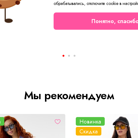
обрабатывались, отключите cookie в настрой
Понятно, спасиб
ужская Фобос С Арт. 9394
Платье женское Виктория 
₽
от 1 270 ₽
889 ₽
Мы рекомендуем
а
Новинка
Скидка