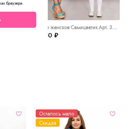
ках браузера.
о
Х Арт. 9470
Платье женское Семицветик Арт. 3669
от 250 ₽
Осталось мало
Скидка