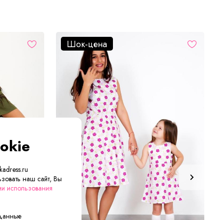
Шок-цена
okie
adress.ru
зовать наш сайт, Вы
ии использования
 данные