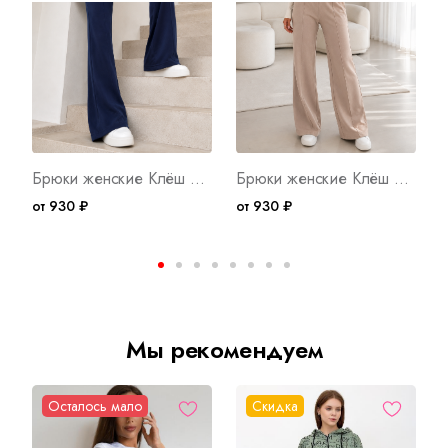
Брюки женские Клёш ТС Арт. 10785
Брюки женские Клёш Арт. 10784
от 930 ₽
от 930 ₽
о
Мы рекомендуем
Осталось мало
Скидка