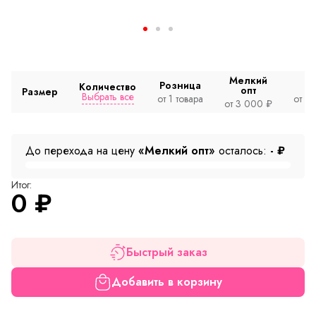
Мелкий
Розница
Количество
опт
Размер
Выбрать все
от 1 товара
от 2
от 3 000 ₽
До перехода на цену
«Мелкий опт»
осталось:
-
₽
Итог:
0
₽
Быстрый заказ
Добавить в корзину