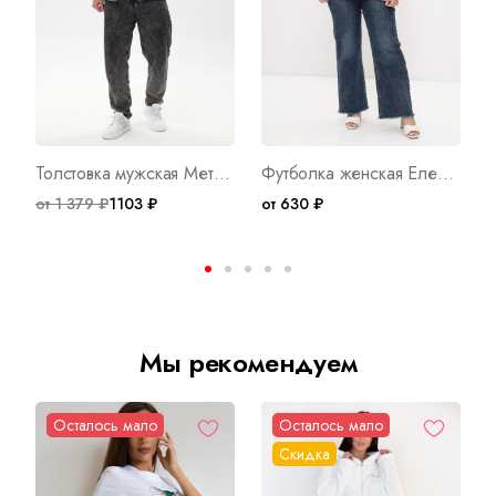
Толстовка мужская Метью С Арт. 9913
Футболка женская Елена Б Арт. 10079
от 1 379 ₽
1103 ₽
от 630 ₽
о
Мы рекомендуем
Осталось мало
Осталось мало
Скидка