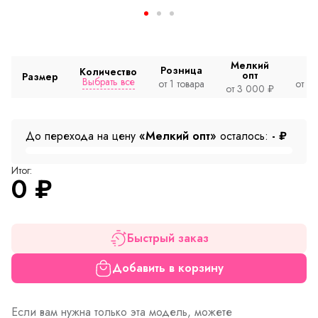
Мелкий
Розница
Количество
опт
Размер
Выбрать все
от 1 товара
от 2
от 3 000 ₽
До перехода на цену
«Мелкий опт»
осталось:
-
₽
Итог:
0
₽
Быстрый заказ
Добавить в корзину
Если вам нужна только эта модель, можете