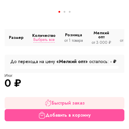
Мелкий
Розница
Количество
опт
Размер
Выбрать все
от 1 товара
от 2
от 3 000 ₽
До перехода на цену
«Мелкий опт»
осталось:
-
₽
Итог:
0
₽
Быстрый заказ
Добавить в корзину