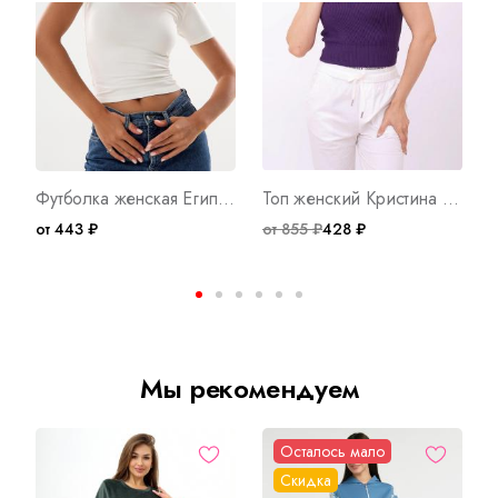
Футболка женская Египет А Арт. 10481
Топ женский Кристина Ф Арт. 8788
от 443 ₽
от 855 ₽
428 ₽
о
Мы рекомендуем
Осталось мало
Скидка