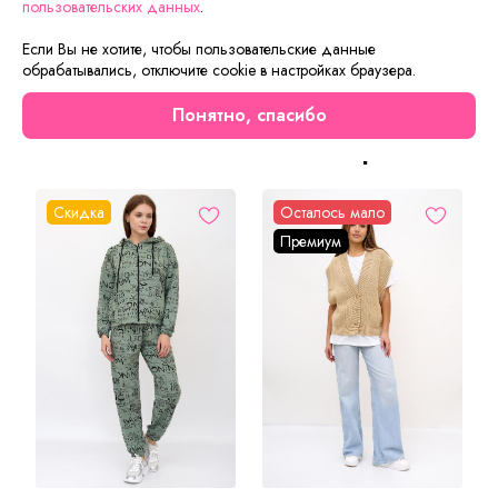
В комплекте однотонная серая кофта с принтом
пользовательских данных
.
«кармашек» и брюки в клетку. Кофта с укороченным
Если Вы не хотите, чтобы пользовательские данные
рукавом ¾ и круглым вырезом горловины. Брюки
обрабатывались, отключите cookie в настройках браузера.
прямого кроя с удобным эластичным поясом.
Понятно, спасибо
Сейчас на сайте смотрят
Скидка
Осталось мало
Премиум