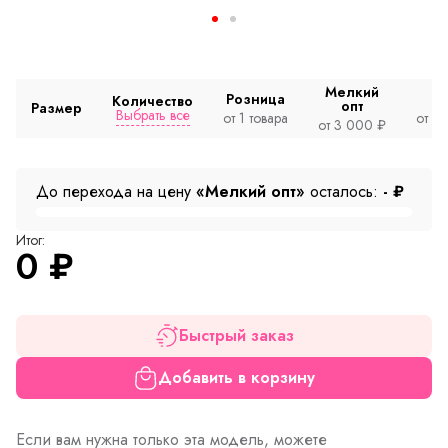
Мелкий
Розница
Количество
опт
Размер
Выбрать все
от 1 товара
от 2
от 3 000 ₽
До перехода на цену
«Мелкий опт»
осталось:
-
₽
Итог:
0
₽
Быстрый заказ
Добавить в корзину
Если вам нужна только эта модель, можете