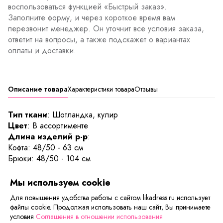
воспользоваться функцией «Быстрый заказ».
Заполните форму, и через короткое время вам
перезвонит менеджер. Он уточнит все условия заказа,
ответит на вопросы, а также подскажет о вариантах
оплаты и доставки.
Описание товара
Характеристики товара
Отзывы
Тип ткани
: Шотландка, кулир
Цвет
: В ассортименте
Длина изделий р-р
:
Кофта: 48/50 - 63 см
Брюки: 48/50 - 104 см
Лёгкий трикотажный костюм Афина отлично впишется в
Мы используем cookie
ваш домашний гардероб. Костюм свободного кроя, не
Для повышения удобства работы с сайтом likadress.ru использует
стесняет движений. В нём вам будет удобно заниматься
файлы cookie. Продолжая использовать наш сайт, Вы принимаете
домашними делами или просто отправиться на прогулку.
условия
Соглашения в отношении использования