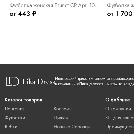
Футболка женская Египет СР Арт. 10576
от 443 ₽
от 1 700
Ивановский трикотаж оптом от производит
в компании «Лика Дресс» - выгодно кажд
Каталог товаров
О фабрике
Лонгсливы
Костюмы
О компании
Футболки
Пижамы
КП для ваше
Юбки
Ночные Сорочки
Преимущест