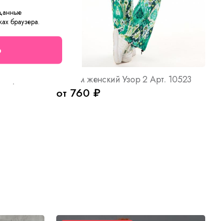
 данные
ках браузера.
о
Костюм женский Парадиз Х Арт. 10339
Костюм женский Узор 2 Арт. 10523
от 760 ₽