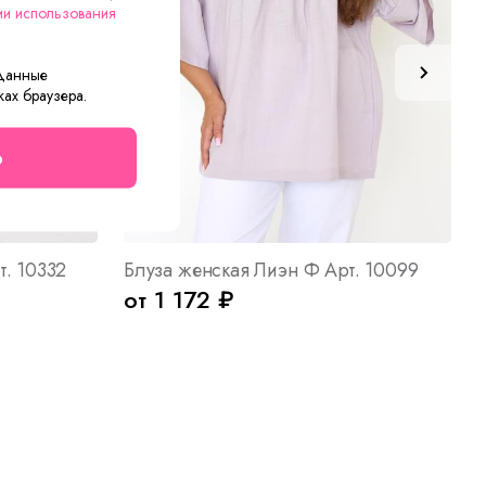
ии использования
 данные
ках браузера.
о
т. 10332
Блуза женская Лиэн Ф Арт. 10099
от 1 172 ₽