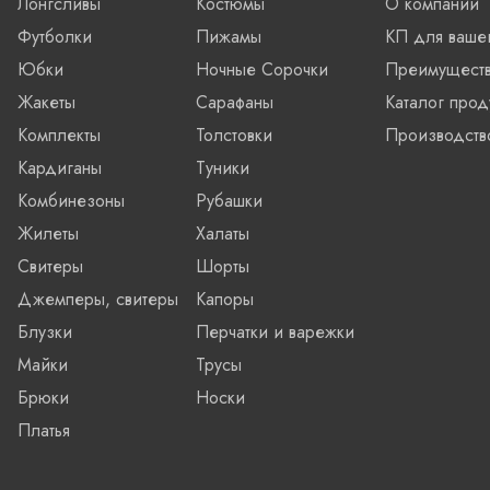
Лонгсливы
Костюмы
О компании
Футболки
Пижамы
КП для ваше
Юбки
Ночные Сорочки
Преимущест
Жакеты
Сарафаны
Каталог прод
Комплекты
Толстовки
Производств
Кардиганы
Туники
Комбинезоны
Рубашки
Жилеты
Халаты
Свитеры
Шорты
Джемперы, свитеры
Капоры
Блузки
Перчатки и варежки
Майки
Трусы
Брюки
Носки
Платья