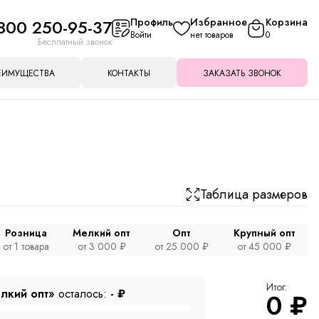
800 250-95-37
Профиль
Избранное
Корзина
Войти
нет товаров
0
Бесплатный звонок
ЕИМУЩЕСТВА
КОНТАКТЫ
ЗАКАЗАТЬ ЗВОНОК
Таблица размеров
Розница
Мелкий опт
Опт
Крупный опт
от 1 товара
от 3 000 ₽
от 25 000 ₽
от 45 000 ₽
Итог:
лкий опт»
осталось:
-
₽
0
₽