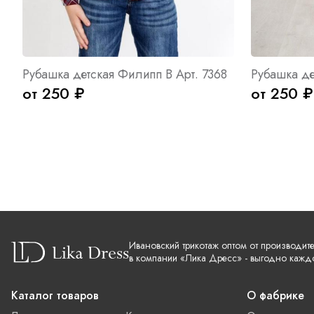
Рубашка детская Филипп В Арт. 7368
Рубашка де
от 250 ₽
от 250 ₽
Ивановский трикотаж оптом от производит
в компании «Лика Дресс» - выгодно кажд
Каталог товаров
О фабрике