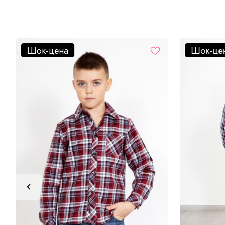
Шок-цена
Шок-це