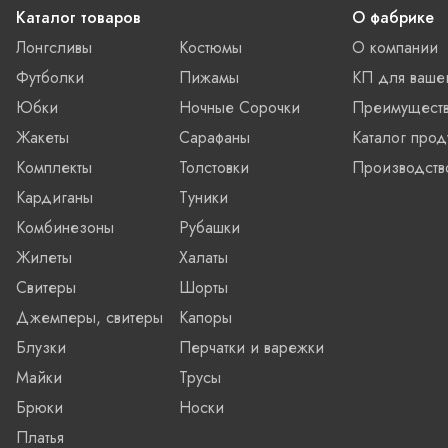
Каталог товаров
О фабрике
Лонгсливы
Костюмы
О компании
Футболки
Пижамы
КП для ваше
Юбки
Ночные Сорочки
Преимущест
Жакеты
Сарафаны
Каталог прод
Комплекты
Толстовки
Производств
Кардиганы
Туники
Комбинезоны
Рубашки
Жилеты
Халаты
Свитеры
Шорты
Джемперы, свитеры
Капоры
Блузки
Перчатки и варежки
Майки
Трусы
Брюки
Носки
Платья