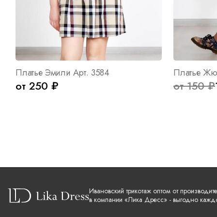
Платье Эмили Арт. 3584
Платье Жю
от 250 ₽
от 150 ₽
Ивановский трикотаж оптом от производит
в компании «Лика Дресс» - выгодно кажд