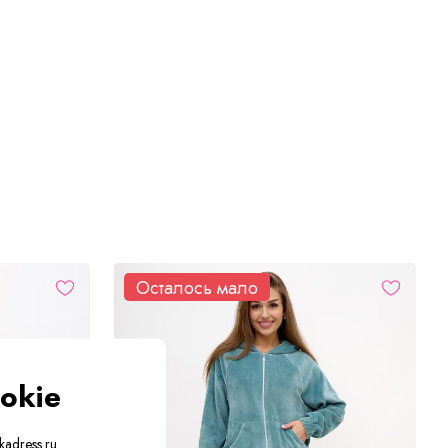
Осталось мало
okie
adress.ru