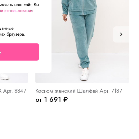
зовать наш сайт, Вы
ии использования
 данные
ках браузера.
о
 Арт. 8847
Костюм женский Шалфей Арт. 7187
от 1 691 ₽