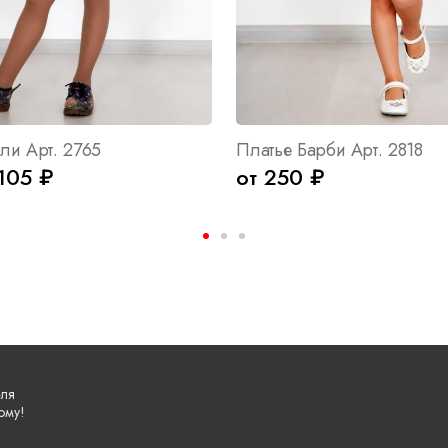
ли Арт. 2765
Платье Барби Арт. 2818
105 ₽
от 250 ₽
еля
ому!