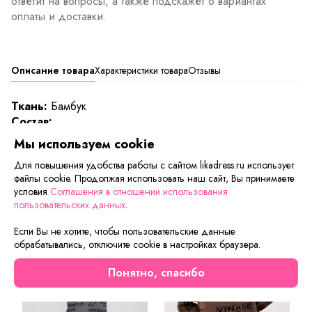
ответит на вопросы, а также подскажет о вариантах
оплаты и доставки.
Описание товара
Характеристики товара
Отзывы
Ткань:
Бамбук
Cостав:
ЦВЕТ В АССОРТИМЕНТЕ
Мы используем cookie
Для повышения удобства работы с сайтом likadress.ru использует
Сейчас на сайте смотрят
файлы cookie. Продолжая использовать наш сайт, Вы принимаете
условия
Соглашения в отношении использования
пользовательских данных
.
Скидка
Скидка
Если Вы не хотите, чтобы пользовательские данные
обрабатывались, отключите cookie в настройках браузера.
Понятно, спасибо