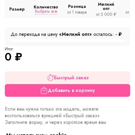
Мелкий
Розница
Количество
опт
Размер
Выбрать все
от 1 товара
от 2
от 3 000 ₽
До перехода на цену
«Мелкий опт»
осталось:
-
₽
Итог:
0
₽
Быстрый заказ
Добавить в корзину
Если вам нужна только эта модель, можете
воспользоваться функцией «Быстрый заказ».
Заполните форму, и через короткое время вам
перезвонит менеджер. Он уточнит все условия заказа,