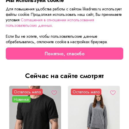
Мы используем cookie
ответит на вопросы, а также подскажет о вариантах
оплаты и доставки.
Для повышения удобства работы с сайтом likadress.ru использует
файлы cookie. Продолжая использовать наш сайт, Вы принимаете
условия
Соглашения в отношении использования
пользовательских данных
.
Описание товара
Характеристики товара
Отзывы
Если Вы не хотите, чтобы пользовательские данные
обрабатывались, отключите cookie в настройках браузера.
Ткань:
Флис
Состав
: 100% полиэстер
Понятно, спасибо
Коричневый цвет
Сейчас на сайте смотрят
Осталось мало
Осталось мало
Новинка