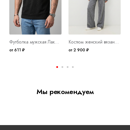
Футболка мужская Лакост Ч Арт. 10727
Костюм женский вязаный Конфетти С Арт. 9824
от 611 ₽
от 2 900 ₽
о
Мы рекомендуем