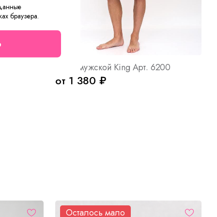
 данные
ках браузера.
о
Арт. 10355
Халат мужской King Арт. 6200
от 1 380 ₽
Осталось мало