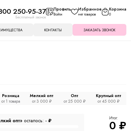
800 250-95-37
Профиль
Избранное
Корзина
Войти
нет товаров
0
Бесплатный звонок
ЕИМУЩЕСТВА
КОНТАКТЫ
ЗАКАЗАТЬ ЗВОНОК
Розница
Мелкий опт
Опт
Крупный опт
от 1 товара
от 3 000 ₽
от 25 000 ₽
от 45 000 ₽
Итог:
лкий опт»
осталось:
-
₽
0
₽