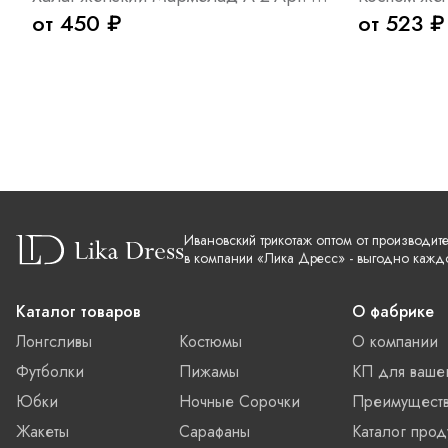
от 450 ₽
от 523 ₽
Ивановский трикотаж оптом от производит
в компании «Лика Дресс» - выгодно кажд
Каталог товаров
О фабрике
Лонгсливы
Костюмы
О компании
Футболки
Пижамы
КП для ваше
Юбки
Ночные Сорочки
Преимущест
Жакеты
Сарафаны
Каталог прод