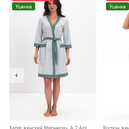
Уценка
Уценка
Халат женский Мармелад А 2 Арт. 10120
Костюм же