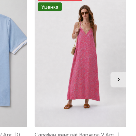
Уценка
Футболка мужская Лакост 2 Арт. 10740
Сарафан женский Варвара 2 Арт. 10792