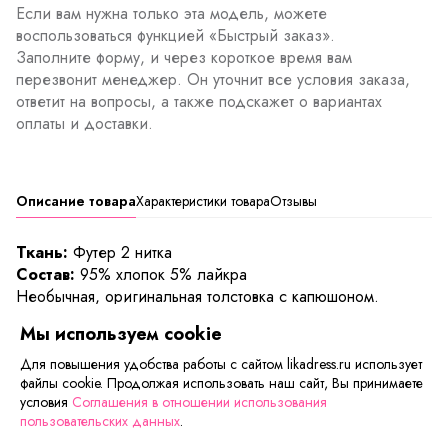
Если вам нужна только эта модель, можете
воспользоваться функцией «Быстрый заказ».
Заполните форму, и через короткое время вам
перезвонит менеджер. Он уточнит все условия заказа,
ответит на вопросы, а также подскажет о вариантах
оплаты и доставки.
Описание товара
Характеристики товара
Отзывы
Ткань:
Футер 2 нитка
Состав:
95% хлопок 5% лайкра
Необычная, оригинальная толстовка с капюшоном.
Модель прямого кроя с удлинённой спинкой. Длинный
Мы используем cookie
рукав со спущенной линией плеча. Глубокий головой
вырез на корсетной шнуровке.
Для повышения удобства работы с сайтом likadress.ru использует
файлы cookie. Продолжая использовать наш сайт, Вы принимаете
Длина изделия:
условия
Соглашения в отношении использования
40/42 - 82 см, 44/46 - 83 см, 48/50 - 84 см
пользовательских данных
.
ТОВАР БОЛЬШЕМЕРИТ