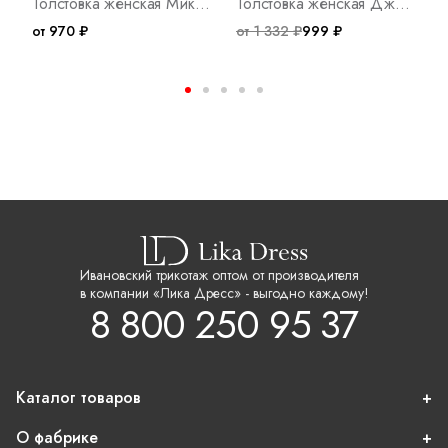
Толстовка женская Микс Ч Арт. 9801
Толстовка женская Джой М Арт. 9908
от 970 ₽
от 1 332 ₽
999 ₽
о
Ивановский трикотаж оптом от производителя
в компании «Лика Дресс» - выгодно каждому!
8 800 250 95 37
Каталог товаров
О фабрике