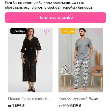
Деффект на ткани
Если Вы не хотите, чтобы пользовательские данные
обрабатывались, отключите cookie в настройках браузера.
Сейчас на сайте смотрят
Понятно, спасибо
Премиум
Скидка
Платье-Поло женское вязаное ЛД Ч Арт. 10059
Костюм мужской Эмир Б Арт. 8986
от 1 899 ₽
от 910 ₽
819 ₽
о