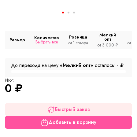
Мелкий
Розница
Количество
опт
Размер
Выбрать все
от 1 товара
от 2
от 3 000 ₽
До перехода на цену
«Мелкий опт»
осталось:
-
₽
Итог:
0
₽
Быстрый заказ
Добавить в корзину