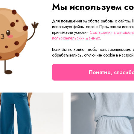
Мы используем co
Сейчас на сайте смотрят
Для повышения удобства работы с сайтом lik
использует файлы cookie. Продолжая исполь
принимаете условия
Соглашения в отношен
пользовательских данных
.
а
Новинка
Если Вы не хотите, чтобы пользовательские
обрабатывались, отключите cookie в настрой
Понятно, спасиб