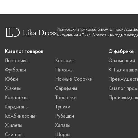
Ивановский трикотаж оптом от производит
в компании «Лика Дресс» - выгодно кажд
Каталог товаров
О фабрике
Лонгсливы
Костюмы
О компании
Футболки
Пижамы
КП для ваше
Юбки
Ночные Сорочки
Преимущест
Жакеты
Сарафаны
Каталог прод
Комплекты
Толстовки
Производств
Кардиганы
Туники
Комбинезоны
Рубашки
Жилеты
Халаты
Свитеры
Шорты