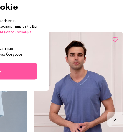
okie
adress.ru
зовать наш сайт, Вы
ии использования
 данные
ках браузера.
о